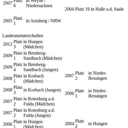
Platz
in Weyhe /
2007
6
Niedersachsen
2004
Platz 19
in Halle a.d. Saale
Platz
2005
in Arnsberg / NRW
1
Landesmeisterschaften
Platz
in Hungen
2012
3
(Mädchen)
Platz
in Breuberg-
2009
1
Sandbach (Mädchen)
Platz
in Breuberg-
2009
4
Sandbach (Jungen)
Platz
in Nieder-
2007
Platz
in Korbach
2
Bessingen
2008
1
(Mädchen)
Platz
2008
in Korbach (Jungen)
Platz
in Nieder-
3
2006
1
Bessingen
Platz
in Rotenburg a.d.
2007
2
Fulda (Mädchen)
Platz
in Rotenburg a.d.
2007
2
Fulda (Jungen)
Platz
Platz
in Hungen
2004
in Hungen
2006
2
1
(Mädchen)