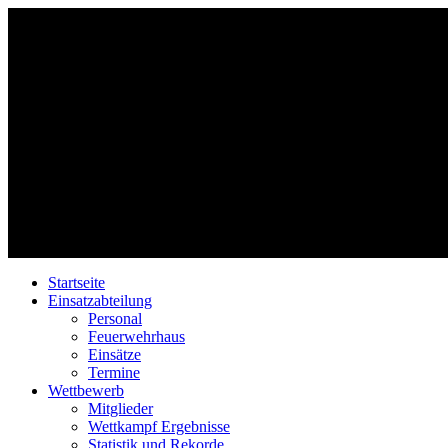
Startseite
Einsatzabteilung
Personal
Feuerwehrhaus
Einsätze
Termine
Wettbewerb
Mitglieder
Wettkampf Ergebnisse
Statistik und Rekorde