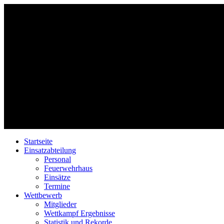
Startseite
Einsatzabteilung
Personal
Feuerwehrhaus
Einsätze
Termine
Wettbewerb
Mitglieder
Wettkampf Ergebnisse
Statistik und Rekorde