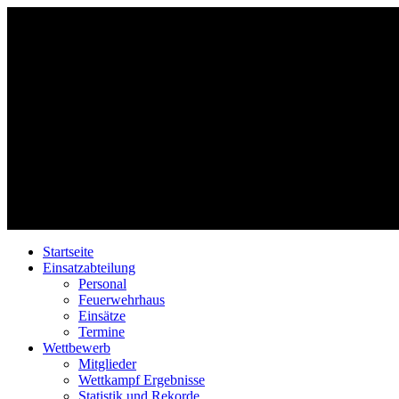
Startseite
Einsatzabteilung
Personal
Feuerwehrhaus
Einsätze
Termine
Wettbewerb
Mitglieder
Wettkampf Ergebnisse
Statistik und Rekorde