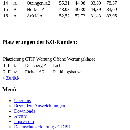
14
A
Ötzingen A2
55,31
44,98
33,39
78,37
15
A
Norken A1
48,03
39,30
44,39
83,69
16
A
Arfeld A
52,52
52,72
31,43
83,95
Platzierungen der KO-Runden:
Platzierung
CTIF Wertung
Offene Wertungsklasse
1. Platz
Densberg A1
Lich
2. Platz
Eichen A2
Rüddingshausen
< Zurück
Menü
Über uns
Besondere Auszeichnungen
Downloads
Archiv
Impressum
Datenschutzerklärung / GDPR